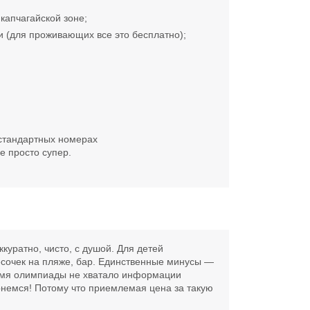
капчагайской зоне;
и (для проживающих все это бесплатно);
в стандартных номерах
е просто супер.
куратно, чисто, с душой. Для детей
есочек на пляже, бар. Единственные минусы —
ремя олимпиады не хватало информации
ернемся! Потому что приемлемая цена за такую