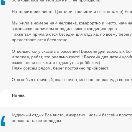
остановились на этой зоне и… не прогадали)
На территории чисто. Цветочки, тропинки и всякое такое) Ест
Мы жили в номере на 4 человека, комфортно и чисто, начиная
заканчивая наличием холодильника и кондиционеров.
Также там прилагаются беседки для отдыха, по всему берегу
предоставляются бесплатно.
Отдельно хочу сказать о бассейне! Бассейн для взрослых б
и теплая, ребят, это реально круто!!! Бассейн для детей удо
важно, если вы хотите отдохнуть с ребёнком).
Пляж совсем рядом, берег постоянно прибирают.
Отдых был отличный, знаю точно, мы еще не раз туда верне
Нонна
Чудесный отдых Все чисто, аккуратно , новый бассейн прост
персонал такие молодцы.