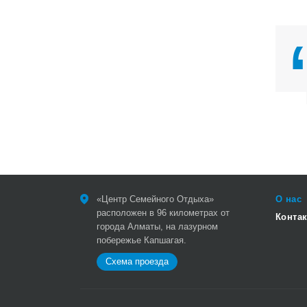
«Центр Семейного Отдыха»
О нас
расположен в 96 километрах от
Конта
города Алматы, на лазурном
побережье Капшагая.
Схема проезда