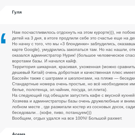
Гуля
Нам посчастливилось отдохнуть на этом курорте))), не побою
детей на 3 дня, в итоге продлили себе это счастье еще на де
Но начну с того, что мы «3 блондинки» заблудились, оказав
карте Google), умудрились закопаться там. Но нас нашли, о
оказался администратор Нурик! (большое человеческое спаси
воротами базы. И начался кайф.
Территория шикарная, красивая, ухоженная (можно сравнить
дешевый Китай) очень добротная и качественная плюс имее
Бассейн также с шатрами и шезлонгами, на пляже — беседки,
Стандартные номера очень простые, но всё необходимое им
белье, полотенца, эл.чайник, посуда, эл.плита).
На следующий год обещали запустить кафе с вкусной кухней
Хозяева и администраторы базы очень дружелюбные и вним
лобном месте , где разжигали костер из сосновых досок, сад
беседовали…(кофе, пиво, потанцуем)))
Вообщем, отдых удался на все 100%! Большой рахмет.
Асема