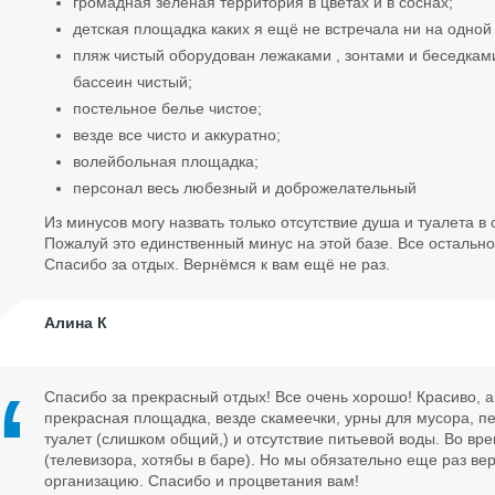
громадная зелёная территория в цветах и в соснах;
детская площадка каких я ещё не встречала ни на одной 
пляж чистый оборудован лежаками , зонтами и беседкам
бассеин чистый;
постельное белье чистое;
везде все чисто и аккуратно;
волейбольная площадка;
персонал весь любезный и доброжелательный
Из минусов могу назвать только отсутствие душа и туалета 
Пожалуй это единственный минус на этой базе. Все остально
Спасибо за отдых. Вернёмся к вам ещё не раз.
Алина К
Спасибо за прекрасный отдых! Все очень хорошо! Красиво, ак
прекрасная площадка, везде скамеечки, урны для мусора, п
туалет (слишком общий,) и отсутствие питьевой воды. Во в
(телевизора, хотябы в баре). Но мы обязательно еще раз в
организацию. Спасибо и процветания вам!