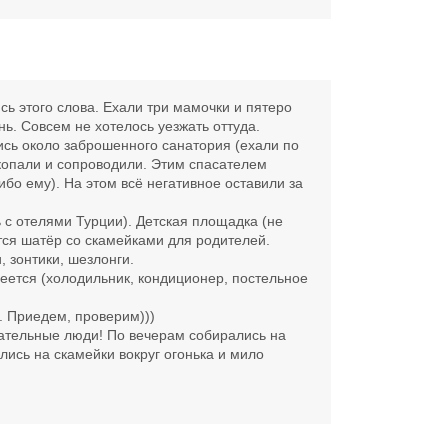
сь этого слова. Ехали три мамочки и пятеро
нь. Совсем не хотелось уезжать оттуда.
шись около заброшенного санатория (ехали по
ткопали и сопроводили. Этим спасателем
бо ему). На этом всё негативное оставили за
 с отелями Турции). Детская площадка (не
тся шатёр со скамейками для родителей.
 зонтики, шезлонги.
еется (холодильник, кондиционер, постельное
. Приедем, проверим)))
ательные люди! По вечерам собирались на
ились на скамейки вокруг огонька и мило